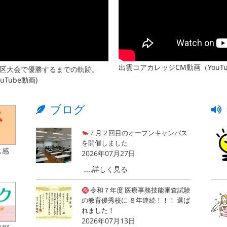
出雲コアカレッジCM動画（YouT
国地区大会で優勝するまでの軌跡。
Tube動画)
ブログ
７月２回目のオープンキャンパス
を開催しました
ス感
2026年07月27日
....詳しく見る
令和７年度 医療事務技能審査試験
の教育優秀校に ８年連続！！！ 選ば
れました！
2026年07月13日