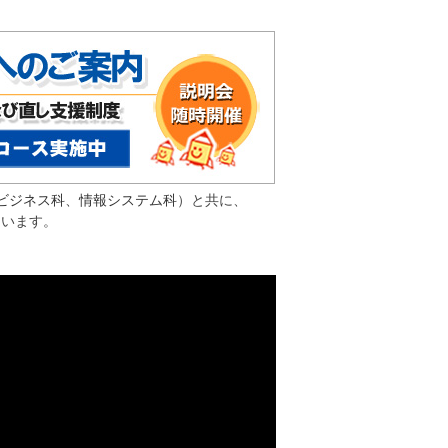
ビジネス科
、
情報シ
ステム科
）と共に、
ています。