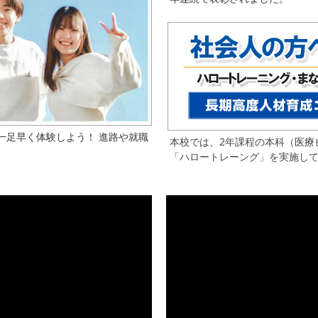
一足早く体験しよう！ 進路や就職
本校では、2年課程の本科（
医療
「ハロートレーング」を実施し