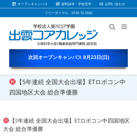
Skip
オープンキャンパス
資料請求・学校見学
お問い合わせ
to
フリーダイヤル 0120-72-2502
content
次回オープンキャンパス 8月23日(日)
【5年連続 全国大会出場】ETロボコン中
四国地区大会 総合準優勝
【5年連続 全国大会出場】ETロボコン中四国地区
大会 総合準優勝